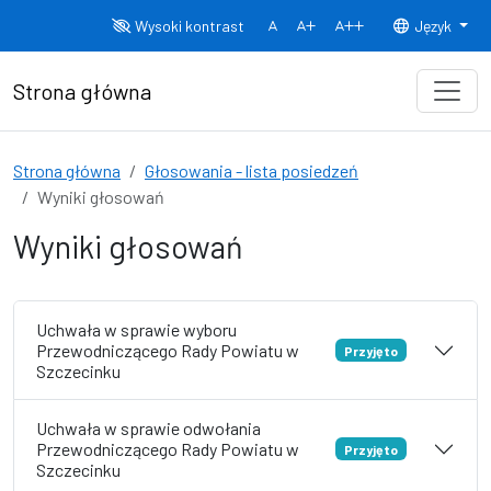
Przejdź do treści
Wysoki kontrast
Język
Normalny rozmiar czcionki
Rozmiar czcionki 150%
Rozmiar czcionki
Strona główna
Strona główna
Głosowania - lista posiedzeń
Wyniki głosowań
Wyniki głosowań
Uchwała w sprawie wyboru
Przewodniczącego Rady Powiatu w
Przyjęto
Szczecinku
Uchwała w sprawie odwołania
Przewodniczącego Rady Powiatu w
Przyjęto
Szczecinku